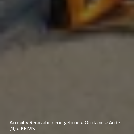
Acceuil
»
Rénovation énergétique
»
Occitanie
»
Aude
(11)
»
BELVIS