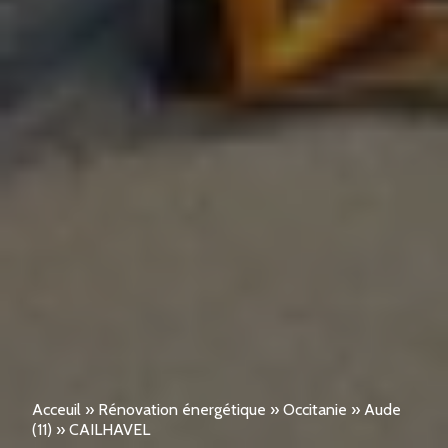
Acceuil
»
Rénovation énergétique
»
Occitanie
»
Aude
(11)
»
CAILHAVEL