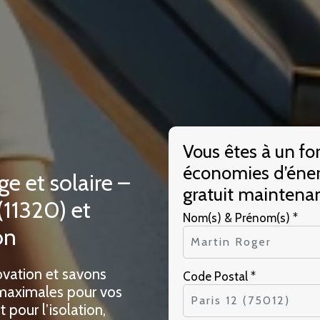
Vous êtes à un fo
économies d’éner
ge et solaire –
gratuit maintenan
11320) et
Nom(s) & Prénom(s) *
on
ovation et savons
Code Postal *
 maximales pour vos
pour l’isolation,