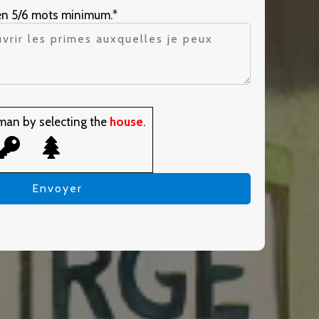
en 5/6 mots minimum.*
man by selecting the
house
.