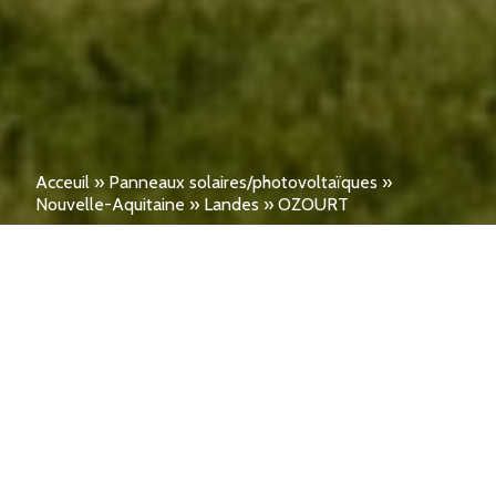
Acceuil
»
Panneaux solaires/photovoltaïques
»
Nouvelle-Aquitaine
»
Landes
»
OZOURT
Installation Rapide de
Panneaux Photovoltaïques
à OZOURT – Demandez un
devis aujourd’hui !
Produisez votre propre électricité à
OZOURT (40380) et augmentez votre