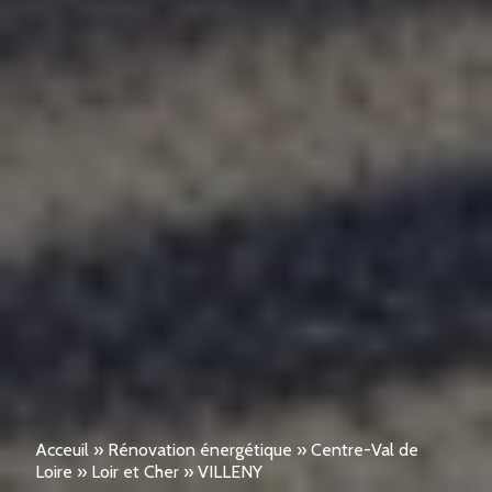
Acceuil
»
Rénovation énergétique
»
Centre-Val de
Loire
»
Loir et Cher
»
VILLENY