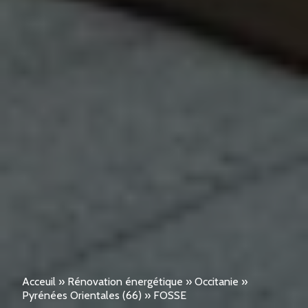
Acceuil
»
Rénovation énergétique
»
Occitanie
»
Pyrénées Orientales (66)
»
FOSSE