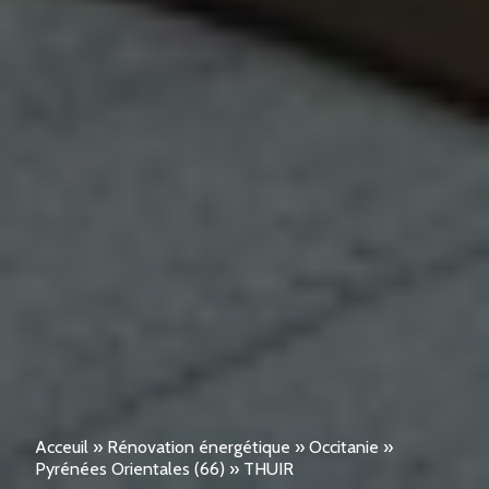
Acceuil
»
Rénovation énergétique
»
Occitanie
»
Pyrénées Orientales (66)
»
THUIR